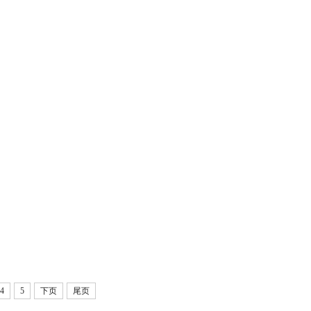
4
5
下页
尾页