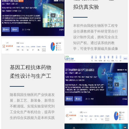
拟仿真实验
本软件由我校生物医学工程专
业任课教师基于科研背景自行
设计制作完成，拥有完全自主
知识产权。通过该系统的教
学，可使学生掌握磁共振成像
的基本原理…
基因工程抗体药物
柔性设计与生产工
艺虚拟仿真实验
随着我国生物医药产业快速发
展，新工艺、新装备、新理念
不断涌现。实现实验室研究到
工业化生产有机结合，提高学
生的综合实践能力是本科实践
教育面临…