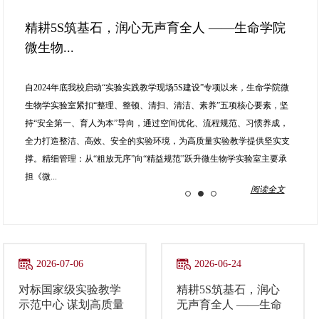
精耕5S筑基石，润心无声育全人 ——生命学院
微生物...
5S建设成果显著，教材建设同步推进
对标国家级实验教学示范中心 谋划高质量发展
新篇
自2024年底我校启动“实验实践教学现场5S建设”专项以来，生命学院微
生物学实验室紧扣“整理、整顿、清扫、清洁、素养”五项核心要素，坚
2026年5月28日上午，实验教学中心在东十二楼513会议室召开了本学期
2026年7月3日下午，生命学院实验教学中心在东十二楼513会议室召开了
持“安全第一、育人为本”导向，通过空间优化、流程规范、习惯养成，
第3次实验教学研讨会。17名教师出席会议，重点围绕507实验室5S建设
本学期第4次教学研讨会。会议特邀浙江大学崔瑾教授围绕生物国家级实
全力打造整洁、高效、安全的实验环境，为高质量实验教学提供坚实支
成果及虚实融合实验教材编写进展等议题展开深入研讨。会议首先由艾
验教学示范中心高质量发展做专题分享。崔瑾教授系统介绍了浙江大学
撑。精细管理：从“粗放无序”向“精益规范”跃升微生物学实验室主要承
阳老师分享507实验室5S建设阶段性成果。针对实验室空间拥挤、老旧仪
生物国家级实验教学示范中心的先进经验。该中心依托4800余平方米现
担《微...
器堆积、安全隐患突出等问题，团队以“人机料法环”五大要素为核心，
代化教学空间、3000余万元精密仪器设备，构建了覆盖30余个本科专
阅读全文
实施全方位升级...
业、年均服务16-20...
2026-07-06
2026-06-24
对标国家级实验教学
精耕5S筑基石，润心
示范中心 谋划高质量
无声育全人 ——生命